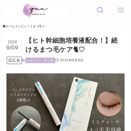
ホーム
レビュー
まつ毛
【ヒト幹細胞培養液配合！】続
2024
9/09
けるまつ毛ケア🐈♡
広告
2024年9月9日
レビュー
まつ毛