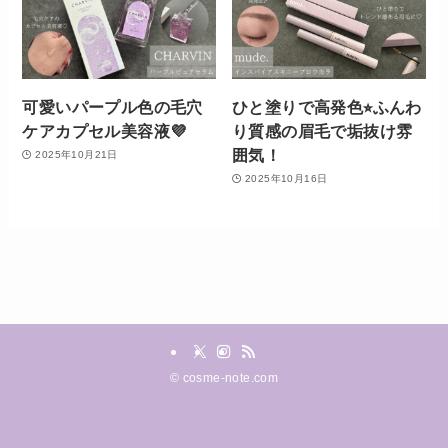
可愛いパープル色の毛穴
ひと塗りで高発色⭐︎ふんわ
ケアカプセル美容液💜
り質感の眉毛で垢抜け雰
囲気！
2025年10月21日
2025年10月16日
©
cosme-note.com