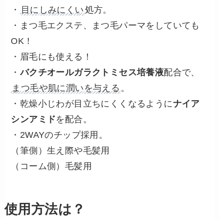
・
目にしみにくい
処方。
・まつ毛エクステ、まつ毛パーマをしていても
OK！
・眉毛にも使える！
・
バクチオールガラクトミセス培養液
配合で、
まつ毛や肌に潤いを与える
。
・乾燥小じわが目立ちにくくなるように
ナイア
シンアミド
を配合。
・2WAYのチップ採用。
（筆側）生え際や毛髪用
（コーム側）毛髪用
使用方法は？