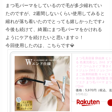
まつ毛パーマをしているので毛が多少縮れてい
たのですが、2週間しないくらい使用してみると
縮れが落ち着いたのでとっても嬉しかったです♪
今後も続けて、綺麗にまつ毛パーマをかけれる
ようにケアを続けたいと思います☺️！
今回使用したのは、こちらです💎
まつ毛美容液 卵由来 ヒト
る 色素沈着なし 2in1 
イプ コームタイプ 筆タイ
トジュレ 2in1 ジュレコ
まご由来幹細胞 キャピキ
オール 無添加 国内製造 
ツエク まつ毛パーマ まつ毛
i’Que
価格：5,970円（税込、送
9/5時点)