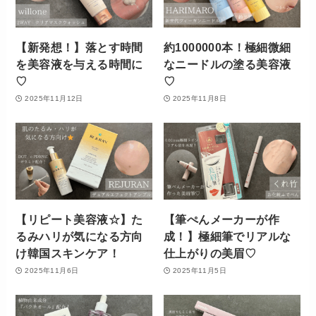
【新発想！】落とす時間
約1000000本！極細微細
を美容液を与える時間に
なニードルの塗る美容液
♡
♡
2025年11月12日
2025年11月8日
【リピート美容液☆】た
【筆ぺんメーカーが作
るみハリが気になる方向
成！】極細筆でリアルな
け韓国スキンケア！
仕上がりの美眉♡
2025年11月6日
2025年11月5日