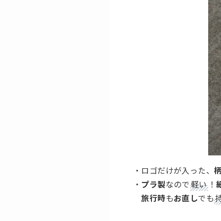
・ロゴだけが入った、
・
プラ製
なので
軽い
！
旅行時
も
お直し
でも