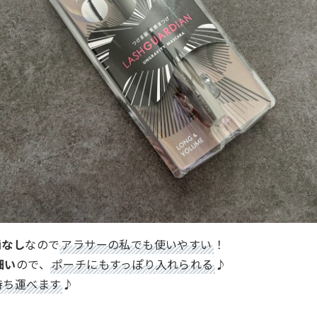
柄なし
なので
アラサーの私でも使いやすい
！
細い
ので、
ポーチにもすっぽり入れられる
♪
持ち運べます
♪