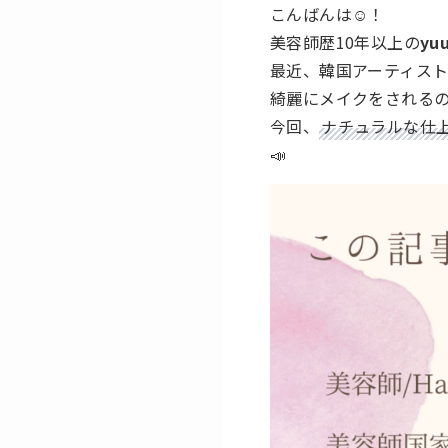
こんばんは☺️！
美容師歴10年以上の
yu
最近、韓国アーティス
綺麗にメイクをされる
今回、
ナチュラルな仕
📣