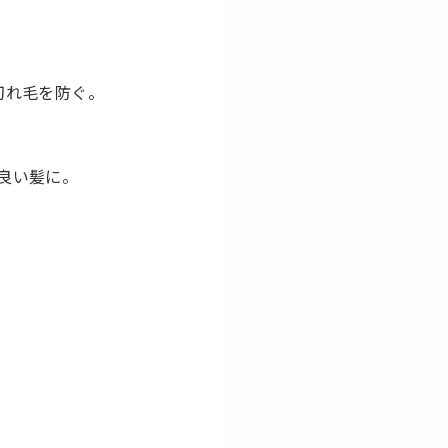
切れ毛を防ぐ。
良い髪に。
。