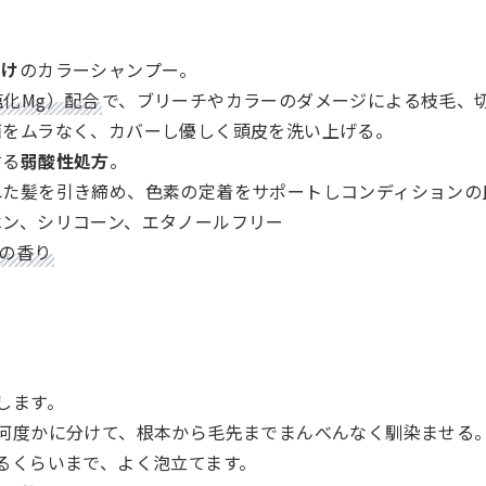
向け
のカラーシャンプー。
塩化Mg）配合
で、ブリーチやカラーのダメージによる枝毛、
面をムラなく、カバーし優しく頭皮を洗い上げる。
する
弱酸性処方
。
た髪を引き締め、色素の定着をサポートしコンディションの
ベン、シリコーン、エタノールフリー
の香り
します。
を何度かに分けて、根本から毛先までまんべんなく馴染ませる
るくらいまで、よく泡立てます。