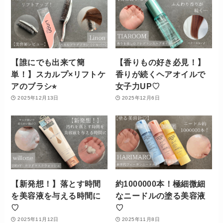
【誰にでも出来て簡
【香りもの好き必見！】
単！】スカルプ×リフトケ
香りが続くヘアオイルで
アのブラシ⭐︎
女子力UP♡
2025年12月13日
2025年12月6日
【新発想！】落とす時間
約1000000本！極細微細
を美容液を与える時間に
なニードルの塗る美容液
♡
♡
2025年11月12日
2025年11月8日