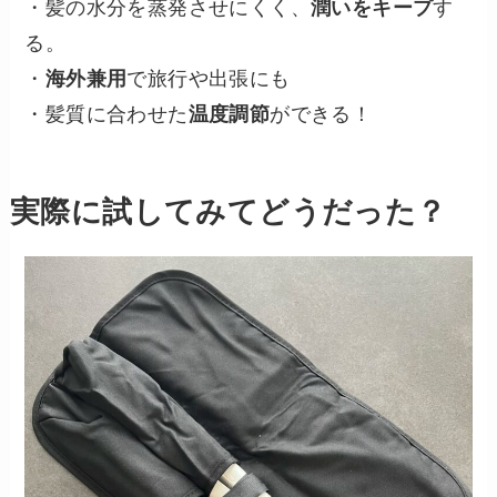
・髪の水分を蒸発させにくく、
潤いをキープ
す
る。
・
海外兼用
で旅行や出張にも
・髪質に合わせた
温度調節
ができる！
実際に試してみてどうだった？