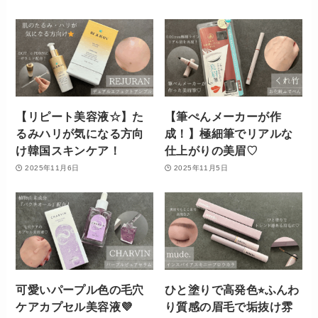
【リピート美容液☆】た
【筆ぺんメーカーが作
るみハリが気になる方向
成！】極細筆でリアルな
け韓国スキンケア！
仕上がりの美眉♡
2025年11月6日
2025年11月5日
可愛いパープル色の毛穴
ひと塗りで高発色⭐︎ふんわ
ケアカプセル美容液💜
り質感の眉毛で垢抜け雰