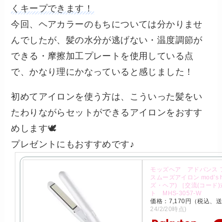
くキープできます！
今回、ヘアカラーのもちについては分かりませ
んでしたが、髪の水分が逃げない・温度調節が
できる・摩擦加工プレートを使用している点
で、かなり理にかなっていると感じました！
初めてアイロンを使う方は、こういった髪をい
たわりながらセットができるアイロンをおすす
めします🕊️
プレゼントにもおすすめです♪
モッズヘア アドバンス 
スムーズアイロン mod’s h
ズ・ヘア) ［交流(コード)
ト MHS-3057-W
価格：7,170円（税込、
24/2/20時点)