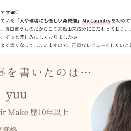
u
です🕊️♡
っていた
「人や環境にも優しい柔軟剤」
My Laundry
を初めて
は、毎日使うものだからこそ天然由来成分にこだわっており、
、ずっと楽しみにしておりました📣
よく痒くなってしまいますので、正直なレビューをしたいと思