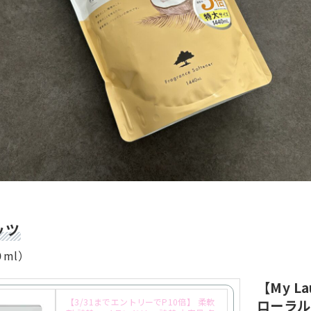
ッツ
ml）
【My L
【3/31までエントリーでP10倍】 柔軟
ローラル