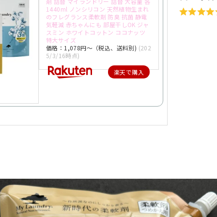
剤 詰替 マイランドリー 詰替 大容量 各
1440ml ノンシリコン 天然植物生まれ
のフレグランス柔軟剤 防臭 抗菌 静電
気軽減 赤ちゃんにも 部屋干しOK ジャ
スミン ホワイトコットン ココナッツ
特大サイズ
価格：1,078円～（税込、送料別)
(202
5/3/16時点)
楽天で購入