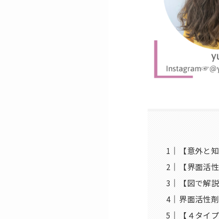
【意外と知
【界面活
【図で解
界面活性
【４タイ