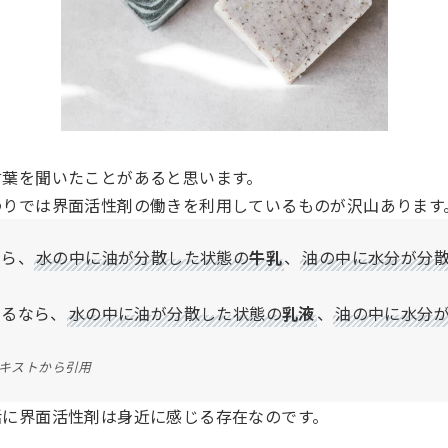
言葉を聞いたことがあると思います。
わりでは界面活性剤の働きを利用しているものが沢山あります
なら、
水の中に油が分散した状態の
牛乳
、
油の中に水分が分
えるなら、
水の中に油が分散した状態の
乳液
、
油の中に水分
テキストから引用
活に界面活性剤は身近に感じる存在なのです。