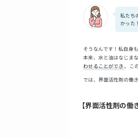
私たち
かった
そうなんです！私自身
本来、水と油はなじま
わせることができ
、こ
では、界面活性剤の働
【界面活性剤の働