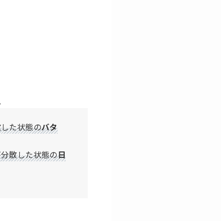
。
散した状態の
バタ
が分散した状態の
日