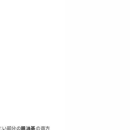
すい部分の
親油基
の両方