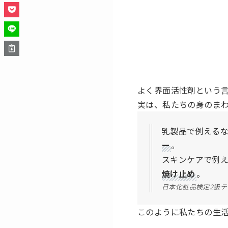
よく界面活性剤という
実は、私たちの身のま
乳製品で例える
ー
。
スキンケアで例
焼け止め
。
日本化粧品検定2級
このように私たちの生