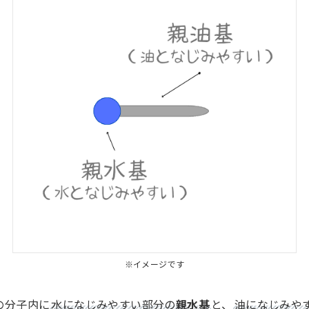
※イメージです
の分子内に
水になじみやすい部分の
親水基
と、
油になじみや